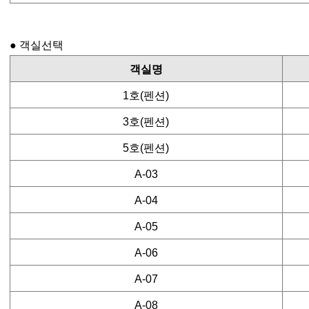
예약 인원이 추가되신 경우 반드시 사전에 관리자에게 고지해
입실시간 : 오후 2시 (저녁8시 이후 입실하실 경우 미리 연
퇴실시간 : 오전 11시
퇴실 시에는 객실정리를 마쳐 주시고 반드시 퇴실점검을 받
● 객실선택
퇴실시간 지연으로 인한 영업 지장이 생기지 않도록 협조하
집기가 파손된 경우 관리자에게 꼭 알려주셔야 합니다.
객실명
미성년자는 보호자와 동행하지 않은 경우 입실이 불가능합
이용 중 고객과실로 인한 모든 사고에 대하여 당사는 책임을
1호(펜션)
기타 화재 및 안전 사고에 위험이 있는 허가되지 않은 모든
3호(펜션)
■ 환불규정
이용 10 일전 : 100% 환불
5호(펜션)
이용 7 일전 : 예약금에서 80% 환불
이용 5 일전 : 예약금에서 50% 환불
A-03
이용 3 일전 : 예약금에서 30% 환불
이용 2 일전 : 취소,변경,환불 불가, 착오 없으시기 바랍니다.
환불 시 입금자명으로 취소 수수료를 제외한 나머지 금액이
A-04
(단. 농협외 타행입금시 수수료가 발생할 수 있습니다.)
A-05
■ 개인정보 동의 및 수집목적과 폐기안내
A-06
본 홈페이지는 온라인예약관리 서비스 항목 중 아래와 같은
1)예약자
ㆍ수집항목 : 이름 , 핸드폰번호, 기타내용
A-07
ㆍ개인정보 수집방법 : 홈페이지 예약신청
A-08