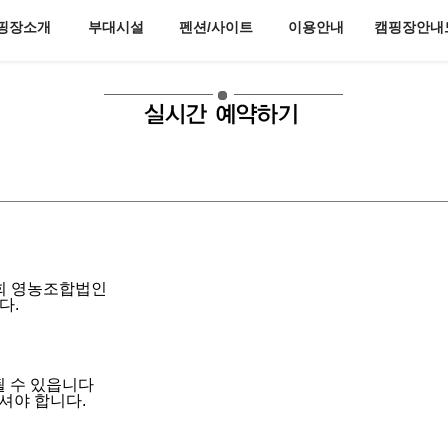
핑장소개
부대시설
펜션/사이트
이용안내
캠핑장안내
캠핑장소개
펜션2호
족구장
펜션3호
요금및유의사항
펜션5호
배치안내
캠핑장
변관광지
실시간예약
오시는길
마을회 영농조합법인
다.
 수 있읍니다
주셔야 합니다.