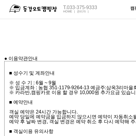
T.033-375-9333
캠
HOME |
관리자 |
전체보기
펜션1호
오토
캠핑장C동
캠핑장M동
주
● 이용약관안내
■ 성수기 및 계좌안내
※ 성 수 기 : 6월 ~ 9월
※ 입금계좌 : 농협 351-1179-9264-13 예금주:삼옥3리
※ 카라반,캠핑카로 이용 할 경우 10,000원 추가요금 있습니
■ 예약안내
객실 예약은 24시간 가능합니다.
예약 당일에 예약금을 입금하지 않으시면 예약이 자동취소될
예약 후 날짜 변경, 객실 변경은 예약 취소 후 다시 예약해 
■ 객실이용 유의사항