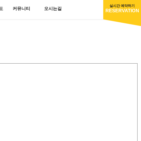
실시간 예약하기
도
커뮤니티
오시는길
RESERVATION
도
A동
공지사항
캠핑장B동
오시는길
포토갤러리
이용후기
묻고답하기