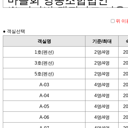
※ 카라반,캠핑카로 이용 할
습니다.
위 이
● 객실선택
■ 예약안내
객실명
기준/최대
1호(펜션)
2명/4명
20
객실 예약은 24시간 가능
3호(펜션)
2명/4명
20
예약 당일에 예약금을 입
5호(펜션)
2명/4명
20
취소될 수 있읍니다
A-03
4명/4명
20
예약 후 날짜 변경, 객실
A-04
4명/4명
20
해 주셔야 합니다.
A-05
4명/4명
20
A-06
4명/4명
20