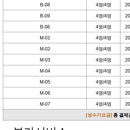
이용 3 일전 : 예약금에서
B-08
4명/4명
20
이용 2 일전 : 취소,변경
B-09
4명/4명
20
니다.
B-06
4명/4명
20
환불 시 입금자명으로 취
M-01
4명/4명
20
액이 환불됩니다.
M-02
4명/4명
20
(단. 농협외 타행입금시 
M-03
4명/4명
20
M-04
4명/4명
20
■ 개인정보 동의 및 수
M-05
4명/4명
20
M-06
4명/4명
20
본 홈페이지는 온라인예약
M-07
4명/4명
20
같은 개인정보를 수집하고
[성수기요금]
총 결제
1)예약자