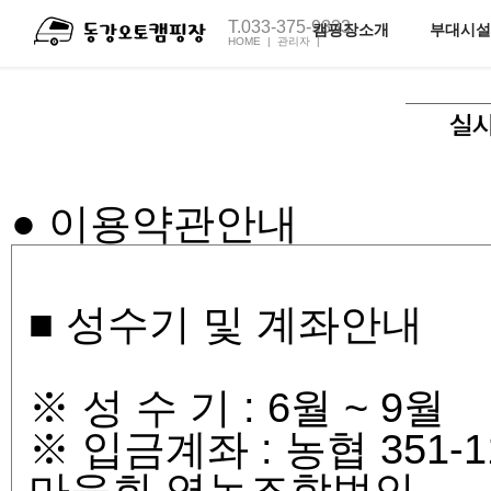
T.033-375-9333
캠핑장소개
부대시설
HOME |
관리자 |
전체보기
펜션1호
오토캠핑장소개
펜션2호
족구장
캠핑장C동
캠핑장M동
주변관광지
● 이용약관안내
오시는길
■ 성수기 및 계좌안내
※ 성 수 기 : 6월 ~ 9월
※ 입금계좌 : 농협 351-1
마을회 영농조합법인