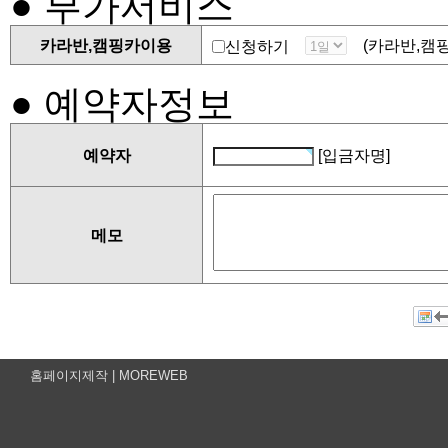
● 부가서비스
ㆍ수집항목 : 이름 , 핸
카라반,캠핑카이용
(카라반,캠핑카
신청하기
ㆍ개인정보 수집방법 : 
● 예약자정보
2)개인정보의 수집 및 
예약자
[입금자명]
ㆍ목적 : 숙박 예약에 필
메모
처)만 받고 있습니다.
홈페이지제작 |
MOREWEB