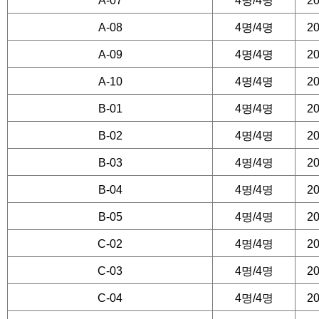
■ 객실이용 유의사항
A-07
4명/4명
20
A-08
4명/4명
20
예약 인원이 추가되신 경
A-09
4명/4명
20
고지해 주셔야 합니다.
A-10
4명/4명
20
입실시간 : 오후 2시 (
B-01
4명/4명
20
연락 주시기 바랍니다)
B-02
4명/4명
20
퇴실시간 : 오전 11시
B-03
4명/4명
20
퇴실 시에는 객실정리를 
B-04
4명/4명
20
을 받으셔야 합니다
B-05
4명/4명
20
퇴실시간 지연으로 인한 
C-02
4명/4명
20
조하여 주시기 바랍니다
C-03
4명/4명
20
집기가 파손된 경우 관리
C-04
4명/4명
20