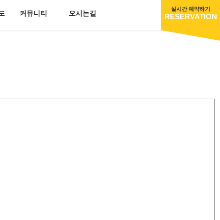
실시간 예약하기
도
커뮤니티
오시는길
RESERVATION
도
A동
공지사항
캠핑장B동
오시는길
포토갤러리
이용후기
묻고답하기