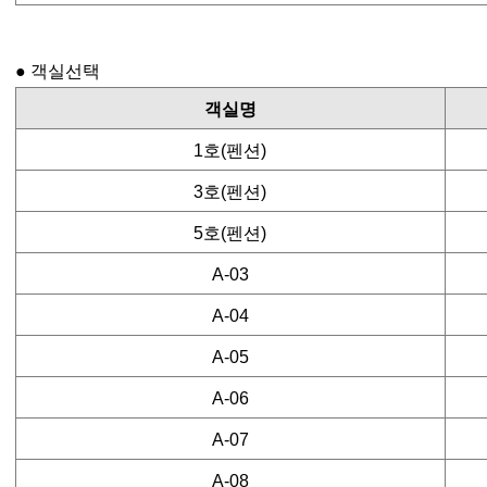
예약 인원이 추가되신 경우 반드시 사전에 관리자에게 고지해
입실시간 : 오후 2시 (저녁8시 이후 입실하실 경우 미리 연
퇴실시간 : 오전 11시
퇴실 시에는 객실정리를 마쳐 주시고 반드시 퇴실점검을 받
● 객실선택
퇴실시간 지연으로 인한 영업 지장이 생기지 않도록 협조하
집기가 파손된 경우 관리자에게 꼭 알려주셔야 합니다.
객실명
미성년자는 보호자와 동행하지 않은 경우 입실이 불가능합
이용 중 고객과실로 인한 모든 사고에 대하여 당사는 책임을
1호(펜션)
기타 화재 및 안전 사고에 위험이 있는 허가되지 않은 모든
3호(펜션)
■ 환불규정
이용 10 일전 : 100% 환불
5호(펜션)
이용 7 일전 : 예약금에서 80% 환불
이용 5 일전 : 예약금에서 50% 환불
A-03
이용 3 일전 : 예약금에서 30% 환불
이용 2 일전 : 취소,변경,환불 불가, 착오 없으시기 바랍니다.
환불 시 입금자명으로 취소 수수료를 제외한 나머지 금액이
A-04
(단. 농협외 타행입금시 수수료가 발생할 수 있습니다.)
A-05
■ 개인정보 동의 및 수집목적과 폐기안내
A-06
본 홈페이지는 온라인예약관리 서비스 항목 중 아래와 같은
1)예약자
ㆍ수집항목 : 이름 , 핸드폰번호, 기타내용
A-07
ㆍ개인정보 수집방법 : 홈페이지 예약신청
A-08