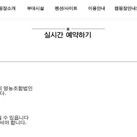
핑장소개
부대시설
펜션/사이트
이용안내
캠핑장안내
캠핑장소개
펜션2호
족구장
펜션3호
요금및유의사항
펜션5호
배치안내
캠핑장
변관광지
실시간예약
오시는길
마을회 영농조합법인
다.
 수 있읍니다
주셔야 합니다.