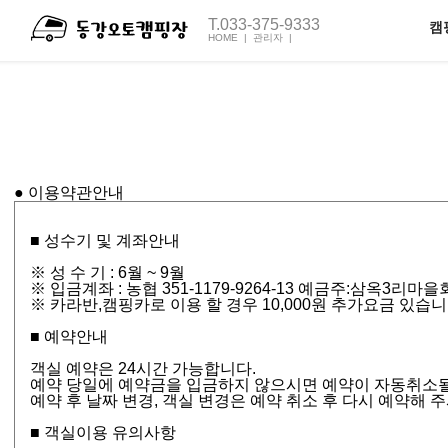
T.033-375-9333
캠
HOME |
관리자 |
전체보기
펜션1호
오토
캠핑장C동
캠핑장M동
주
● 이용약관안내
■ 성수기 및 계좌안내
※ 성 수 기 : 6월 ~ 9월
※ 입금계좌 : 농협 351-1179-9264-13 예금주:삼옥3리
※ 카라반,캠핑카로 이용 할 경우 10,000원 추가요금 있습니
■ 예약안내
객실 예약은 24시간 가능합니다.
예약 당일에 예약금을 입금하지 않으시면 예약이 자동취소될
예약 후 날짜 변경, 객실 변경은 예약 취소 후 다시 예약해 
■ 객실이용 유의사항