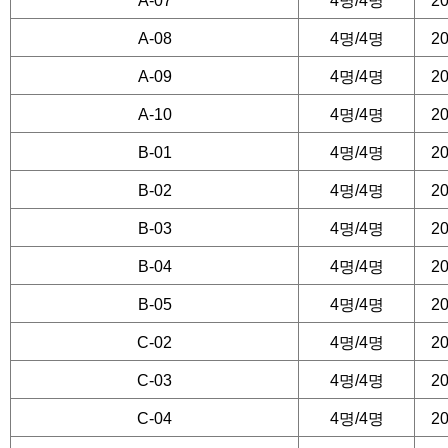
■ 객실이용 유의사항
A-07
4명/4명
20
A-08
4명/4명
20
예약 인원이 추가되신 경
A-09
4명/4명
20
고지해 주셔야 합니다.
A-10
4명/4명
20
입실시간 : 오후 2시 (
B-01
4명/4명
20
연락 주시기 바랍니다)
B-02
4명/4명
20
퇴실시간 : 오전 11시
B-03
4명/4명
20
퇴실 시에는 객실정리를 
B-04
4명/4명
20
을 받으셔야 합니다
B-05
4명/4명
20
퇴실시간 지연으로 인한 
C-02
4명/4명
20
조하여 주시기 바랍니다
C-03
4명/4명
20
집기가 파손된 경우 관리
C-04
4명/4명
20