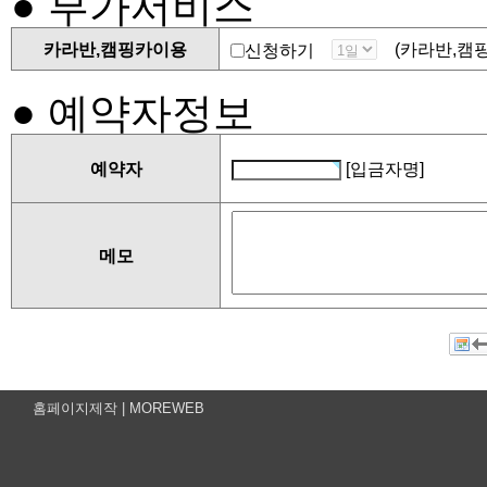
● 부가서비스
ㆍ수집항목 : 이름 , 핸
카라반,캠핑카이용
(카라반,캠핑카
신청하기
ㆍ개인정보 수집방법 : 
● 예약자정보
2)개인정보의 수집 및 
예약자
[입금자명]
ㆍ목적 : 숙박 예약에 필
메모
처)만 받고 있습니다.
홈페이지제작 |
MOREWEB