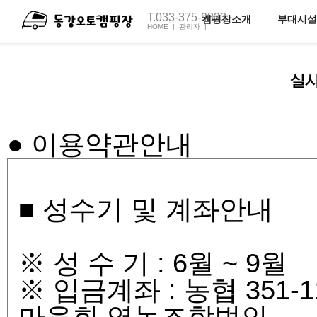
T.033-375-9333
캠핑장소개
부대시설
HOME |
관리자 |
전체보기
펜션1호
오토캠핑장소개
펜션2호
족구장
캠핑장C동
캠핑장M동
주변관광지
● 이용약관안내
오시는길
■ 성수기 및 계좌안내
※ 성 수 기 : 6월 ~ 9월
※ 입금계좌 : 농협 351-1
마을회 영농조합법인