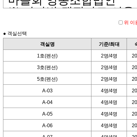
※ 카라반,캠핑카로 이용 할
습니다.
위 이
● 객실선택
■ 예약안내
객실명
기준/최대
1호(펜션)
2명/4명
20
객실 예약은 24시간 가능
3호(펜션)
2명/4명
20
예약 당일에 예약금을 입
5호(펜션)
2명/4명
20
취소될 수 있읍니다
A-03
4명/4명
20
예약 후 날짜 변경, 객실
A-04
4명/4명
20
해 주셔야 합니다.
A-05
4명/4명
20
A-06
4명/4명
20