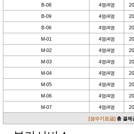
이용 3 일전 : 예약금에서
B-08
4명/4명
20
이용 2 일전 : 취소,변경
B-09
4명/4명
20
니다.
B-06
4명/4명
20
환불 시 입금자명으로 취
M-01
4명/4명
20
액이 환불됩니다.
M-02
4명/4명
20
(단. 농협외 타행입금시 
M-03
4명/4명
20
M-04
4명/4명
20
■ 개인정보 동의 및 수
M-05
4명/4명
20
M-06
4명/4명
20
본 홈페이지는 온라인예약
M-07
4명/4명
20
같은 개인정보를 수집하고
[성수기요금]
총 결제
1)예약자